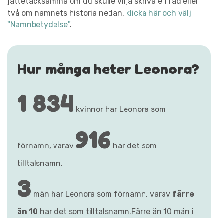
jättetacksamma om du skulle vilja skriva en rad eller
två om namnets historia nedan,
klicka här och välj
"Namnbetydelse"
.
Hur många heter Leonora?
1 834
kvinnor har Leonora som
916
förnamn, varav
har det som
tilltalsnamn.
3
män har Leonora som förnamn, varav
färre
än 10
har det som tilltalsnamn.Färre än 10 män i