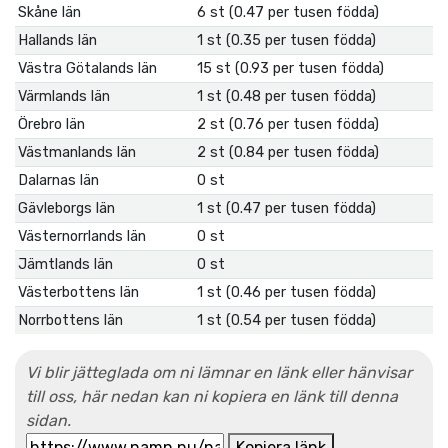
Skåne län
6 st (0.47 per tusen födda)
Hallands län
1 st (0.35 per tusen födda)
Västra Götalands län
15 st (0.93 per tusen födda)
Värmlands län
1 st (0.48 per tusen födda)
Örebro län
2 st (0.76 per tusen födda)
Västmanlands län
2 st (0.84 per tusen födda)
Dalarnas län
0 st
Gävleborgs län
1 st (0.47 per tusen födda)
Västernorrlands län
0 st
Jämtlands län
0 st
Västerbottens län
1 st (0.46 per tusen födda)
Norrbottens län
1 st (0.54 per tusen födda)
Vi blir jätteglada om ni lämnar en länk eller hänvisar
till oss, här nedan kan ni kopiera en länk till denna
sidan.
Kopiera länk