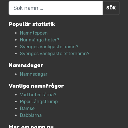
Sök
Populär statistik
Namntoppen
Hur många heter?
Sveriges vanligaste namn?
Sveriges vanligaste efternamn?
Namnsdagar
Namnsdagar
Vanliga namnfrågor
Vad heter tårna?
Pippi Långstrump
Bamse
Babblarna
Mer om namn.nu