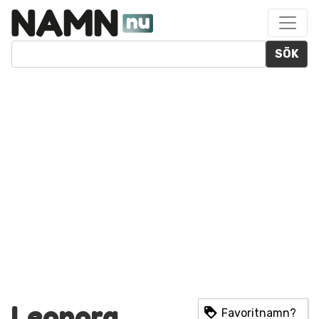
SÖK
Leonora
Favoritnamn?