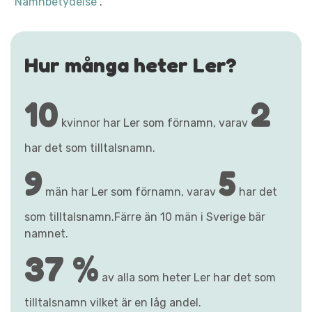
"Namnbetydelse"
.
Hur många heter Ler?
10
2
kvinnor har Ler som förnamn, varav
har det som tilltalsnamn.
9
5
män har Ler som förnamn, varav
har det
som tilltalsnamn.Färre än 10 män i Sverige bär
namnet.
37 %
av alla som heter Ler har det som
tilltalsnamn vilket är en låg andel.