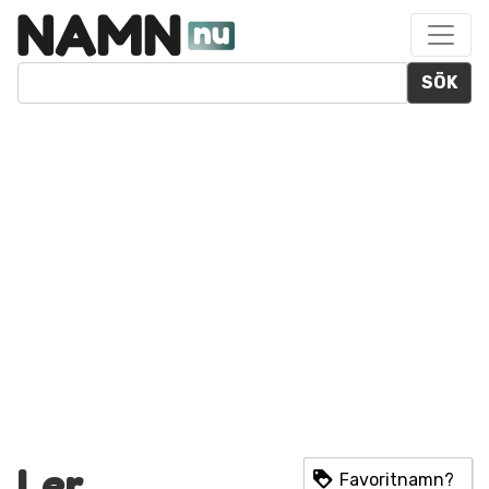
SÖK
Ler
Favoritnamn?