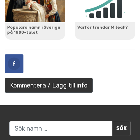
Populära namn i Sverige
Varför trendar Mileah?
på 1880-talet
Kommentera / Lägg till info
Sök