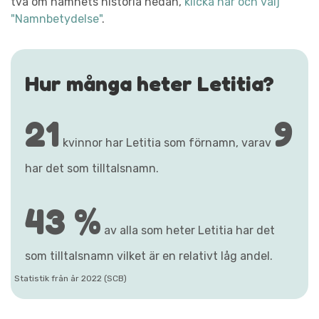
två om namnets historia nedan,
klicka här och välj
"Namnbetydelse"
.
Hur många heter Letitia?
21
9
kvinnor har Letitia som förnamn, varav
har det som tilltalsnamn.
43 %
av alla som heter Letitia har det
som tilltalsnamn vilket är en relativt låg andel.
Statistik från år 2022 (SCB)