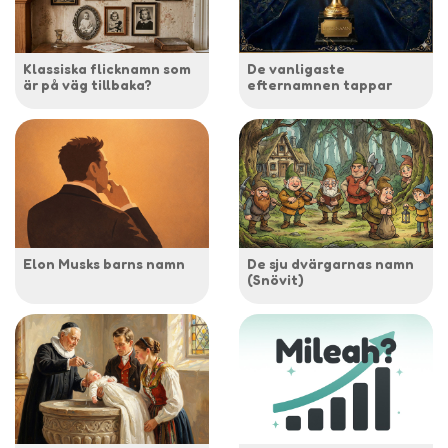
Klassiska flicknamn som
De vanligaste
är på väg tillbaka?
efternamnen tappar
Elon Musks barns namn
De sju dvärgarnas namn
(Snövit)