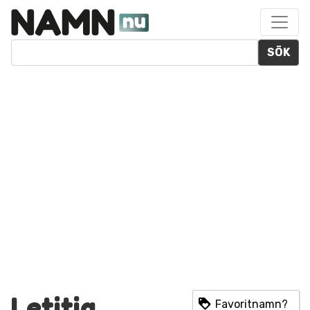
SÖK
Letitia
Favoritnamn?