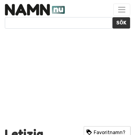
SÖK
Letizia
Favoritnamn?