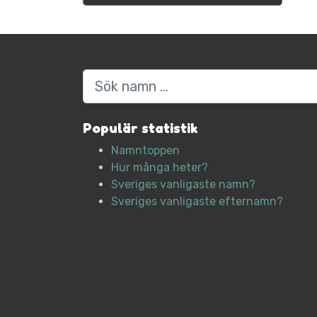
Sök
Populär statistik
Namntoppen
Hur många heter?
Sveriges vanligaste namn?
Sveriges vanligaste efternamn?