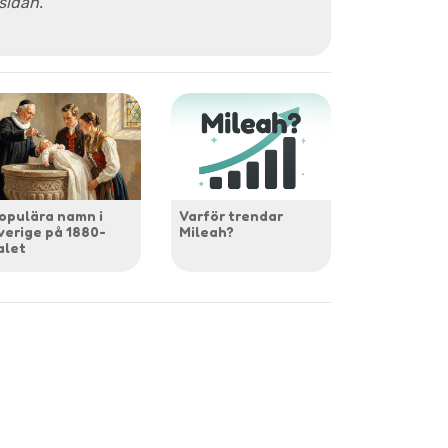
 sidan.
opulära namn i
Varför trendar
verige på 1880-
Mileah?
alet