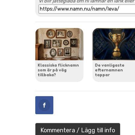
Vi blir jätteglada om ni lämnar en länk eller
Klassiska flicknamn
De vanligaste
som är på väg
efternamnen
tillbaka?
tappar
Kommentera / Lägg till info