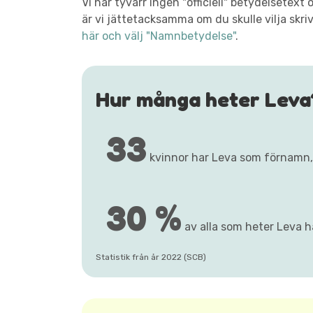
Vi har tyvärr ingen "officiell" betydelsetex
är vi jättetacksamma om du skulle vilja skri
här och välj "Namnbetydelse"
.
Hur många heter Leva
33
kvinnor har Leva som förnamn
30 %
av alla som heter Leva ha
Statistik från år 2022 (SCB)