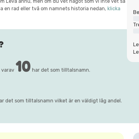
t om Leva ännu, men om du vet något som vi inte vet så
va en rad eller två om namnets historia nedan,
klicka
Be
Tr
?
Le
Le
10
, varav
har det som tilltalsnamn.
r det som tilltalsnamn vilket är en väldigt låg andel.