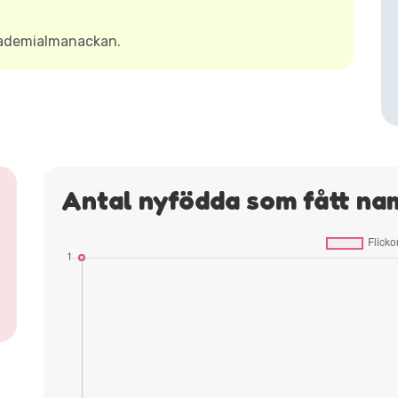
kademialmanackan.
Antal nyfödda som fått na