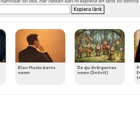
 hänvisar till oss, här nedan kan ni kopiera en länk till denna
Kopiera länk
Elon Musks barns
De sju dvärgarnas
P
namn
namn (Snövit)
S
t