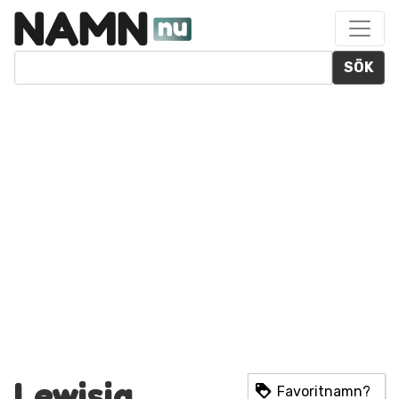
SÖK
Lewisia
Favoritnamn?