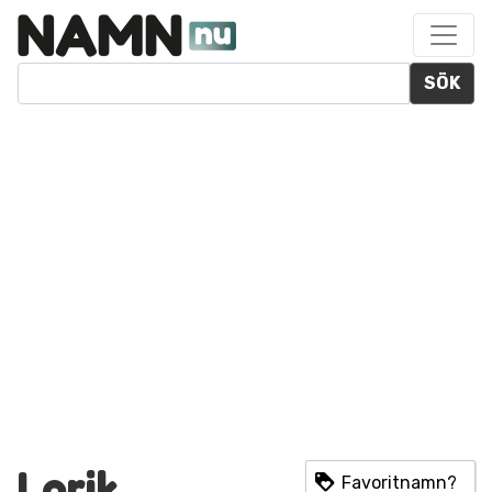
SÖK
Lorik
Favoritnamn?