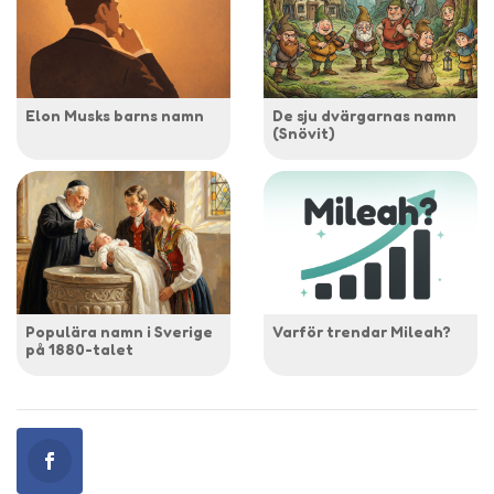
Elon Musks barns namn
De sju dvärgarnas namn
(Snövit)
Populära namn i Sverige
Varför trendar Mileah?
på 1880-talet