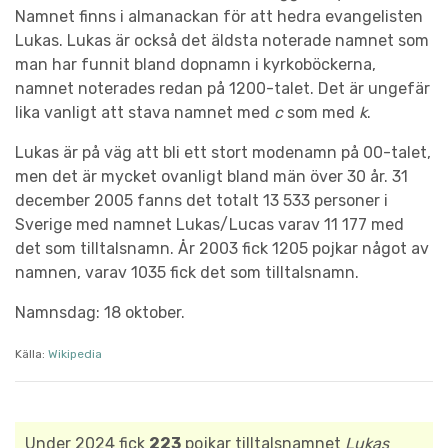
Namnet finns i almanackan för att hedra evangelisten
Lukas. Lukas är också det äldsta noterade namnet som
man har funnit bland dopnamn i kyrkoböckerna,
namnet noterades redan på 1200-talet. Det är ungefär
lika vanligt att stava namnet med
c
som med
k
.
Lukas är på väg att bli ett stort modenamn på 00-talet,
men det är mycket ovanligt bland män över 30 år. 31
december 2005 fanns det totalt 13 533 personer i
Sverige med namnet Lukas/Lucas varav 11 177 med
det som tilltalsnamn. År 2003 fick 1205 pojkar något av
namnen, varav 1035 fick det som tilltalsnamn.
Namnsdag: 18 oktober.
Källa:
Wikipedia
Under 2024 fick
223
pojkar tilltalsnamnet
Lukas