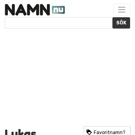
SÖK
Lukas
Favoritnamn?