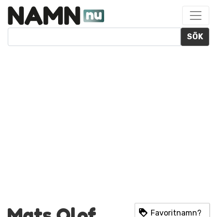
SÖK
Mats Olof
Favoritnamn?