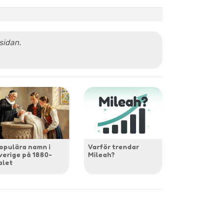
 sidan.
opulära namn i
Varför trendar
verige på 1880-
Mileah?
alet