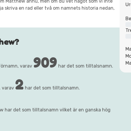
xt om Matthew ännu, men om du vet något som vi inte
Ur
ja skriva en rad eller två om namnets historia nedan,
Be
Tr
thew?
Ma
909
M
Ma
förnamn, varav
har det som tilltalsnamn.
2
, varav
har det som tilltalsnamn.
w har det som tilltalsnamn vilket är en ganska hög