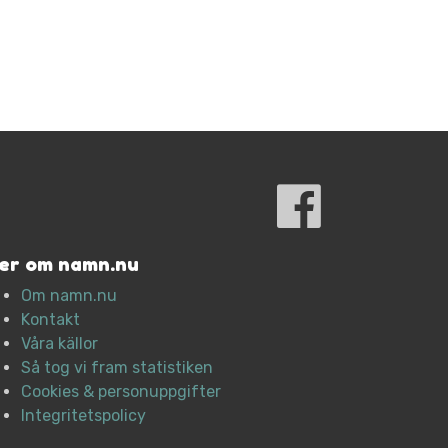
er om namn.nu
Om namn.nu
Kontakt
Våra källor
Så tog vi fram statistiken
Cookies & personuppgifter
Integritetspolicy