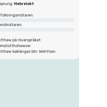
sprung:
Hebreiskt
folkningsmätaren:
endmätaren:
tthew på rövarspråket:
omatotthohewow
tthew baklänges blir: Wehttam