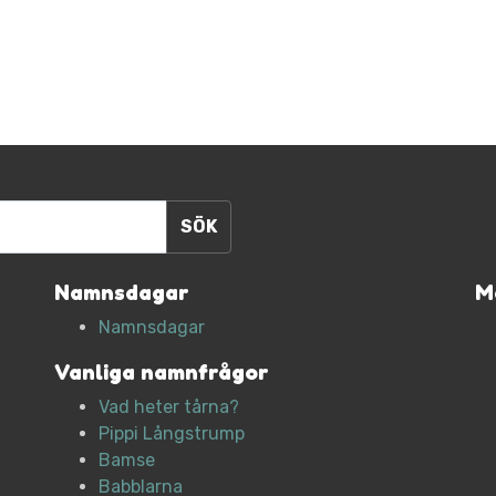
Namnsdagar
M
Namnsdagar
Vanliga namnfrågor
Vad heter tårna?
Pippi Långstrump
Bamse
Babblarna