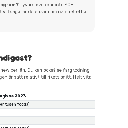
diagram?
Tyvärr levererar inte SCB
et vill säga; är du ensam om namnet ett år
ndigast?
hew per län. Du kan också se färgkodning
 är satt relativt till rikets snitt. Helt vita
ngivna 2023
per tusen födda)