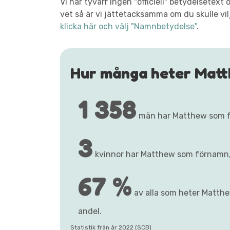
Vi har tyvärr ingen "officiell" betydelsete
vet så är vi jättetacksamma om du skulle vil
klicka här och välj "Namnbetydelse"
.
Hur många heter Mat
1 358
män har Matthew som 
3
kvinnor har Matthew som förnamn
67 %
av alla som heter Matthe
andel.
Statistik från år 2022 (SCB)