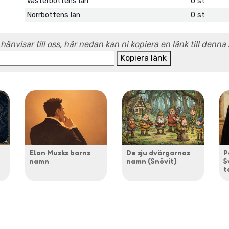
Västerbottens län
0 st
Norrbottens län
0 st
 hänvisar till oss, här nedan kan ni kopiera en länk till denna
Kopiera länk
Elon Musks barns
De sju dvärgarnas
P
namn
namn (Snövit)
S
t