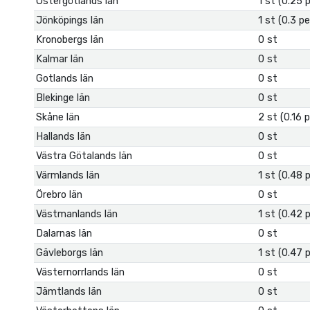
Östergötlands län
1 st (0.25 
Jönköpings län
1 st (0.3 p
Kronobergs län
0 st
Kalmar län
0 st
Gotlands län
0 st
Blekinge län
0 st
Skåne län
2 st (0.16 
Hallands län
0 st
Västra Götalands län
0 st
Värmlands län
1 st (0.48 
Örebro län
0 st
Västmanlands län
1 st (0.42 
Dalarnas län
0 st
Gävleborgs län
1 st (0.47 
Västernorrlands län
0 st
Jämtlands län
0 st