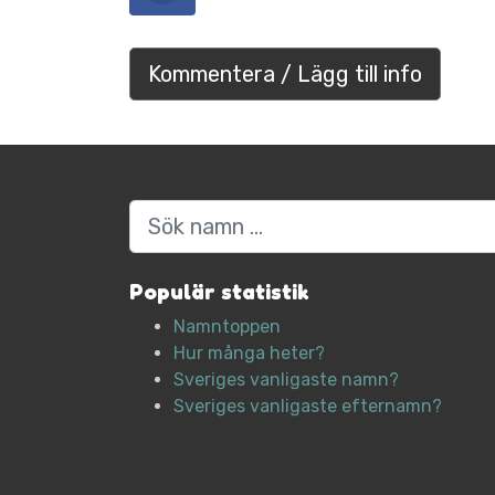
Kommentera / Lägg till info
Sök
Populär statistik
Namntoppen
Hur många heter?
Sveriges vanligaste namn?
Sveriges vanligaste efternamn?