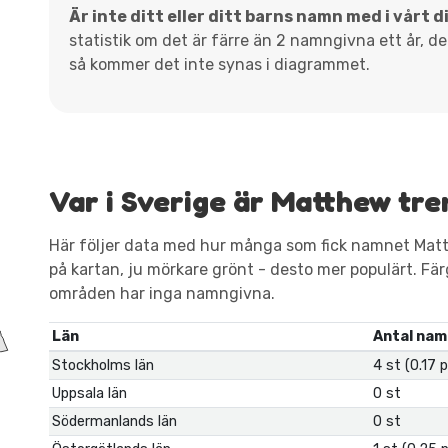
Är inte ditt eller ditt barns namn med i vårt 
statistik om det är färre än 2 namngivna ett år, d
så kommer det inte synas i diagrammet.
Var i Sverige är Matthew tre
Här följer data med hur många som fick namnet Matt
på kartan, ju mörkare grönt - desto mer populärt. Färgen
områden har inga namngivna.
Län
Antal nam
Stockholms län
4 st (0.17 
Uppsala län
0 st
Södermanlands län
0 st