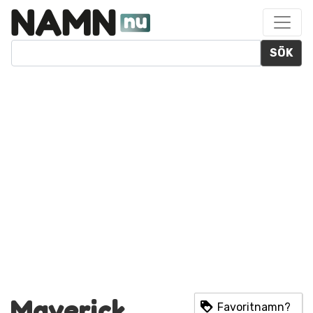
SÖK
Maverick
Favoritnamn?