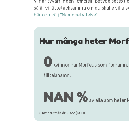
Vi har tyvärr ingen "officiell" betydelsete
så är vi jättetacksamma om du skulle vilja s
här och välj "Namnbetydelse"
.
Hur många heter Mor
0
kvinnor har Morfeus som förnamn,
tilltalsnamn.
NAN %
av alla som heter 
Statistik från år 2022 (SCB)