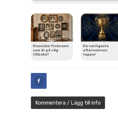
Klassiska flicknamn
De vanligaste
som är på väg
efternamnen
tillbaka?
tappar
Kommentera / Lägg till info