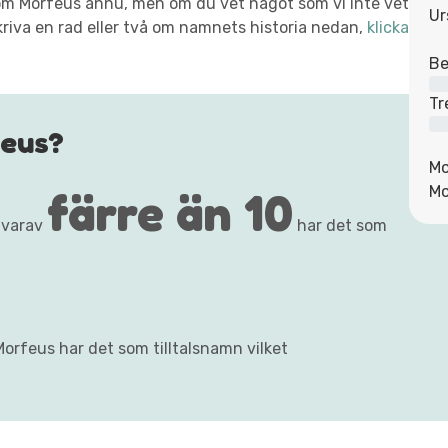
xt om Morfeus ännu, men om du vet något som vi inte vet
Ur
kriva en rad eller två om namnets historia nedan,
klicka
Be
Tr
feus?
Mo
färre än 10
Mo
 varav
har det som
Morfeus har det som tilltalsnamn vilket