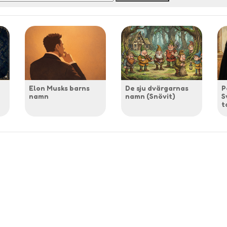
Elon Musks barns
De sju dvärgarnas
P
namn
namn (Snövit)
S
t