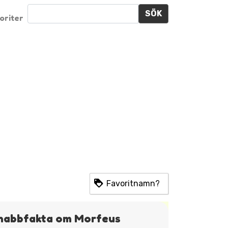
SÖK
oriter
Favoritnamn?
nabbfakta om Morfeus