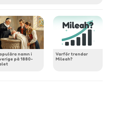
opulära namn i
Varför trendar
verige på 1880-
Mileah?
alet