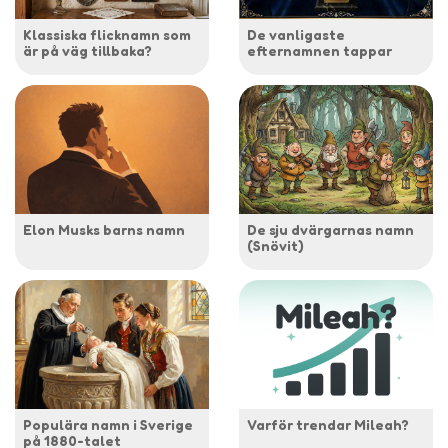
Klassiska flicknamn som
De vanligaste
är på väg tillbaka?
efternamnen tappar
Elon Musks barns namn
De sju dvärgarnas namn
(Snövit)
Populära namn i Sverige
Varför trendar Mileah?
på 1880-talet