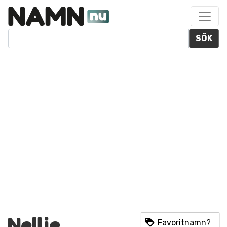
SÖK
Nellie
Favoritnamn?