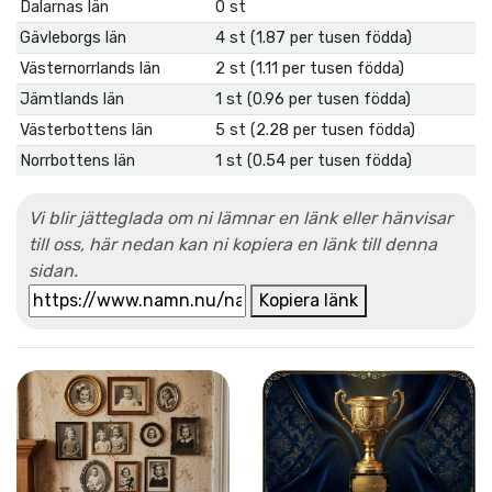
Dalarnas län
0 st
Gävleborgs län
4 st (1.87 per tusen födda)
Västernorrlands län
2 st (1.11 per tusen födda)
Jämtlands län
1 st (0.96 per tusen födda)
Västerbottens län
5 st (2.28 per tusen födda)
Norrbottens län
1 st (0.54 per tusen födda)
Vi blir jätteglada om ni lämnar en länk eller hänvisar
till oss, här nedan kan ni kopiera en länk till denna
sidan.
Kopiera länk