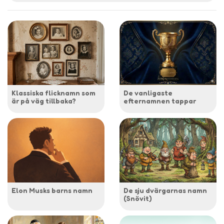
Klassiska flicknamn som
De vanligaste
är på väg tillbaka?
efternamnen tappar
Elon Musks barns namn
De sju dvärgarnas namn
(Snövit)