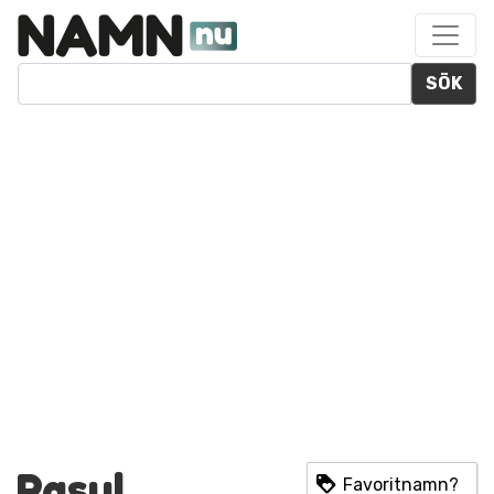
SÖK
Rasul
Favoritnamn?