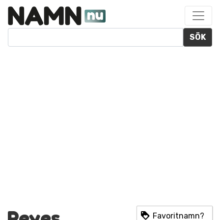
SÖK
Reyes
Favoritnamn?