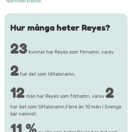
"Namnbetydelse"
.
Hur många heter Reyes?
23
kvinnor har Reyes som förnamn, varav
2
har det som tilltalsnamn.
12
2
män har Reyes som förnamn, varav
har det som tilltalsnamn.Färre än 10 män i Sverige
bär namnet.
11 %