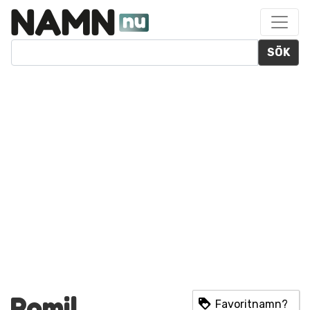
SÖK
Romil
Favoritnamn?