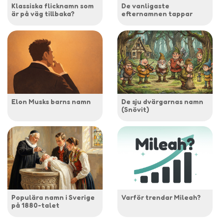
Klassiska flicknamn som
De vanligaste
är på väg tillbaka?
efternamnen tappar
Elon Musks barns namn
De sju dvärgarnas namn
(Snövit)
Populära namn i Sverige
Varför trendar Mileah?
på 1880-talet