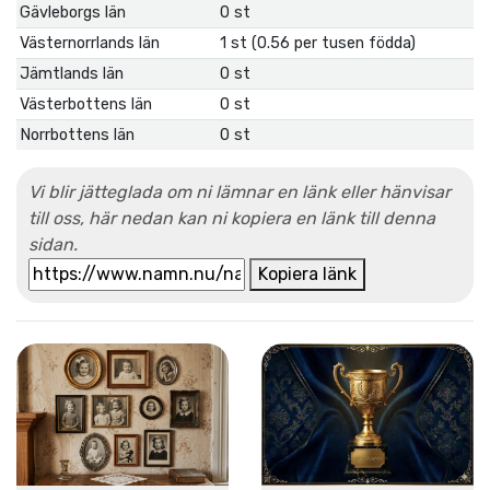
Gävleborgs län
0 st
Västernorrlands län
1 st (0.56 per tusen födda)
Jämtlands län
0 st
Västerbottens län
0 st
Norrbottens län
0 st
Vi blir jätteglada om ni lämnar en länk eller hänvisar
till oss, här nedan kan ni kopiera en länk till denna
sidan.
Kopiera länk