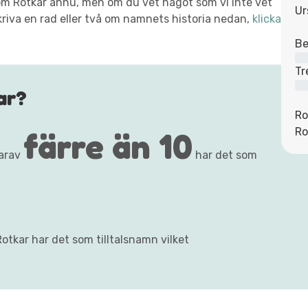
t om Rotkar ännu, men om du vet något som vi inte vet
Ur
kriva en rad eller två om namnets historia nedan,
klicka
Be
Tr
ar?
Ro
färre än 10
Ro
varav
har det som
otkar har det som tilltalsnamn vilket