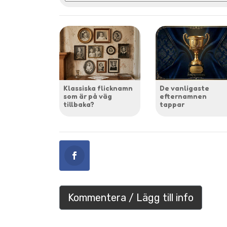
Klassiska flicknamn
De vanligaste
som är på väg
efternamnen
tillbaka?
tappar
Kommentera / Lägg till info