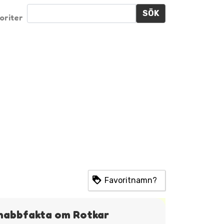
SÖK
oriter
Favoritnamn?
nabbfakta om Rotkar