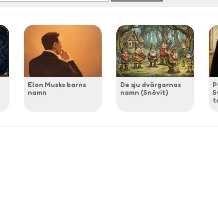
Elon Musks barns
De sju dvärgarnas
P
namn
namn (Snövit)
S
t