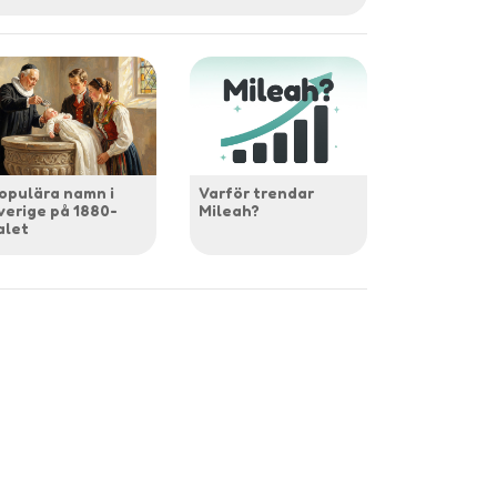
opulära namn i
Varför trendar
verige på 1880-
Mileah?
alet