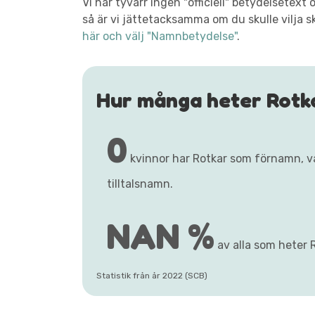
Vi har tyvärr ingen "officiell" betydelsetex
så är vi jättetacksamma om du skulle vilja s
här och välj "Namnbetydelse"
.
Hur många heter Rotk
0
kvinnor har Rotkar som förnamn, 
tilltalsnamn.
NAN %
av alla som heter R
Statistik från år 2022 (SCB)