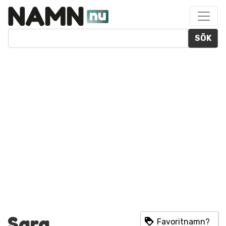
SÖK
Sara
Favoritnamn?