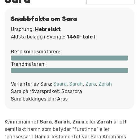
Snabbfakta om Sara
Ursprung:
Hebreiskt
Äldsta belägg i Sverige:
1460-talet
Befolkningsmätaren:
Trendmätaren:
Varianter av Sara:
Saara
,
Sarah
,
Zara
,
Zarah
Sara på rövarspråket: Sosarora
Sara baklänges blir: Aras
Kvinnonamnet
Sara
,
Sarah
,
Zara
eller
Zarah
är ett
semitiskt namn som betyder "furstinna" eller
"prinsessa". I Gamla Testamentet var Sara Abrahams