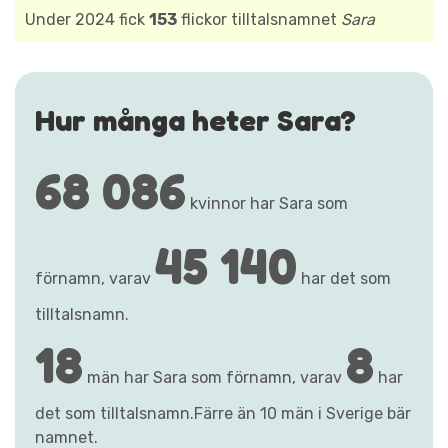
Under 2024 fick
153
flickor tilltalsnamnet
Sara
Hur många heter Sara?
68 086
kvinnor har Sara som
45 140
förnamn, varav
har det som
tilltalsnamn.
18
8
män har Sara som förnamn, varav
har
det som tilltalsnamn.Färre än 10 män i Sverige bär
namnet.