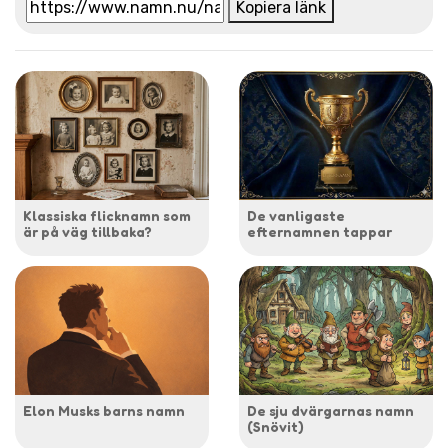
Kopiera länk
Klassiska flicknamn som
De vanligaste
är på väg tillbaka?
efternamnen tappar
Elon Musks barns namn
De sju dvärgarnas namn
(Snövit)