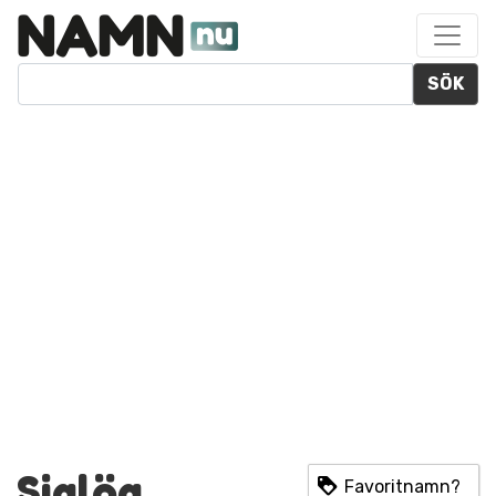
SÖK
Siglög
Favoritnamn?