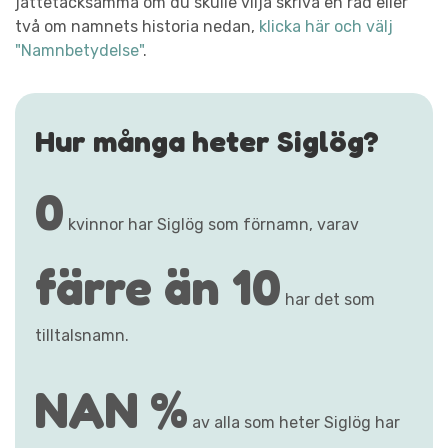
jättetacksamma om du skulle vilja skriva en rad eller
två om namnets historia nedan,
klicka här och välj
"Namnbetydelse"
.
Hur många heter Siglög?
0
kvinnor har Siglög som förnamn, varav
färre än 10
har det som
tilltalsnamn.
NAN %
av alla som heter Siglög har