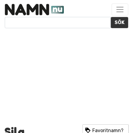
SÖK
Sila
Favoritnamn?