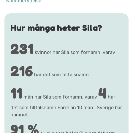
"Namnbetydelse"
.
Hur många heter Sila?
231
kvinnor har Sila som förnamn, varav
216
har det som tilltalsnamn.
11
4
män har Sila som förnamn, varav
har
det som tilltalsnamn.Färre än 10 män i Sverige bär
namnet.
91 %