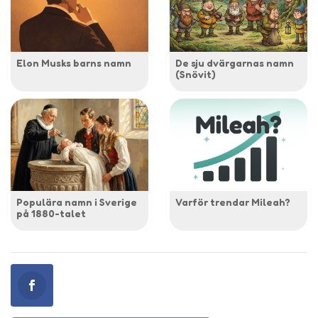
Elon Musks barns namn
De sju dvärgarnas namn
(Snövit)
Populära namn i Sverige
Varför trendar Mileah?
på 1880-talet