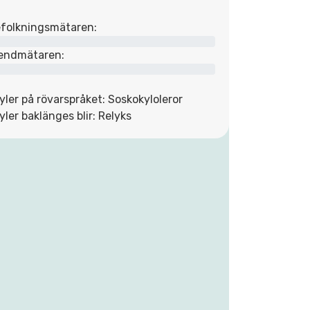
folkningsmätaren:
endmätaren:
yler på rövarspråket: Soskokyloleror
yler baklänges blir: Relyks