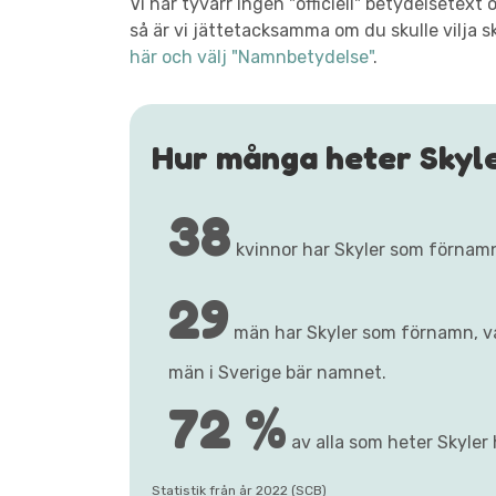
Vi har tyvärr ingen "officiell" betydelsetex
så är vi jättetacksamma om du skulle vilja s
här och välj "Namnbetydelse"
.
Hur många heter Skyl
38
kvinnor har Skyler som förnam
29
män har Skyler som förnamn, 
män i Sverige bär namnet.
72 %
av alla som heter Skyler 
Statistik från år 2022 (SCB)