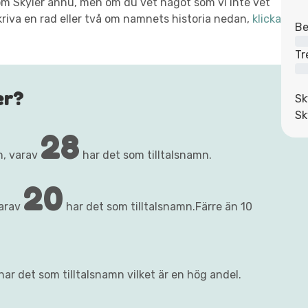
t om Skyler ännu, men om du vet något som vi inte vet
kriva en rad eller två om namnets historia nedan,
klicka
Be
Tr
er?
Sk
Sk
28
n, varav
har det som tilltalsnamn.
20
varav
har det som tilltalsnamn.Färre än 10
har det som tilltalsnamn vilket är en hög andel.