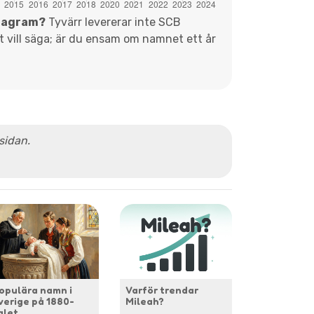
diagram?
Tyvärr levererar inte SCB
et vill säga; är du ensam om namnet ett år
 sidan.
opulära namn i
Varför trendar
verige på 1880-
Mileah?
alet