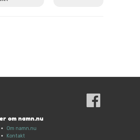
er om namn.nu
Om namn.nu
Kontakt