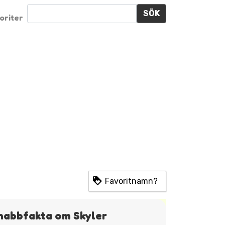
SÖK
oriter
Favoritnamn?
nabbfakta om Skyler