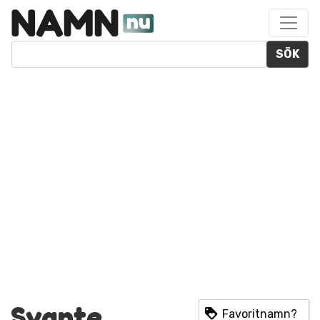
SÖK
Svante
Favoritnamn?