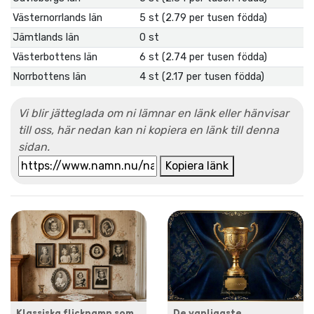
Västernorrlands län
5 st (2.79 per tusen födda)
Jämtlands län
0 st
Västerbottens län
6 st (2.74 per tusen födda)
Norrbottens län
4 st (2.17 per tusen födda)
Vi blir jätteglada om ni lämnar en länk eller hänvisar
till oss, här nedan kan ni kopiera en länk till denna
sidan.
Kopiera länk
Klassiska flicknamn som
De vanligaste