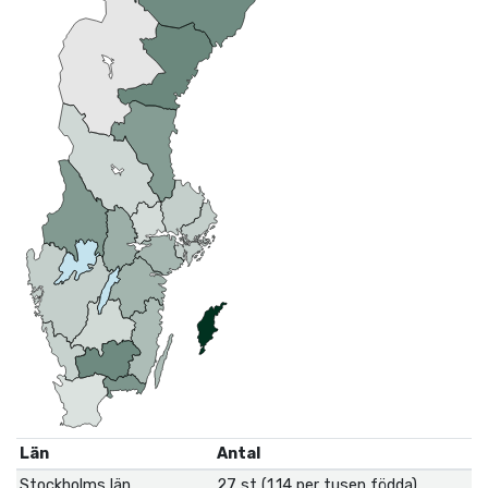
Län
Antal
Stockholms län
27 st (1.14 per tusen födda)