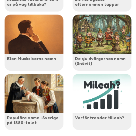
är på väg tillbaka?
efternamnen tappar
Elon Musks barns namn
De sju dvärgarnas namn
(Snövit)
Populära namn i Sverige
Varför trendar Mileah?
på 1880-talet