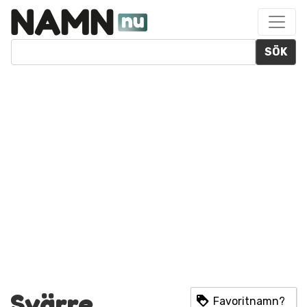
SÖK
Svärre
Favoritnamn?