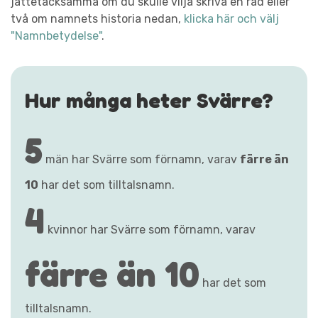
jättetacksamma om du skulle vilja skriva en rad eller
två om namnets historia nedan,
klicka här och välj
"Namnbetydelse"
.
Hur många heter Svärre?
5
män har Svärre som förnamn, varav
färre än
10
har det som tilltalsnamn.
4
kvinnor har Svärre som förnamn, varav
färre än 10
har det som
tilltalsnamn.