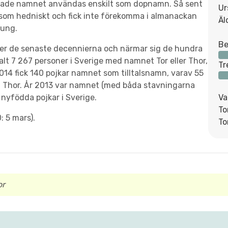
började namnet användas enskilt som dopnamn. Så sent
Ur
som hedniskt och fick inte förekomma i almanackan
Äl
rung.
Be
der de senaste decennierna och närmar sig de hundra
lt 7 267 personer i Sverige med namnet Tor eller Thor,
Tr
014 fick 140 pojkar namnet som tilltalsnamn, varav 55
 Thor. År 2013 var namnet (med båda stavningarna
nyfödda pojkar i Sverige.
Va
To
 5 mars).
To
or