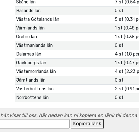
Skåne län
7 st (0.54 
Hallands län
0 st
Västra Götalands län
5 st (0.31 
Värmlands län
1 st (0.48 
Örebro län
1 st (0.38 
Västmanlands län
0 st
Dalarnas län
4 st (1.8 p
Gävleborgs län
1 st (0.47 
Västernorrlands län
4 st (2.23 
Jämtlands län
0 st
Västerbottens län
2 st (0.91 
Norrbottens län
0 st
 hänvisar till oss, här nedan kan ni kopiera en länk till denna
Kopiera länk