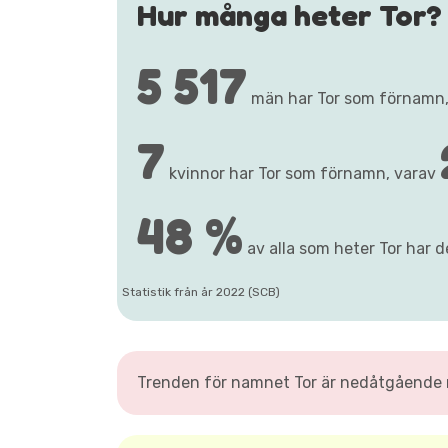
Hur många heter Tor?
5 517
män har Tor som förnamn
7
kvinnor har Tor som förnamn, varav
48 %
av alla som heter Tor har de
Statistik från år 2022 (SCB)
Trenden för namnet Tor är nedåtgående m