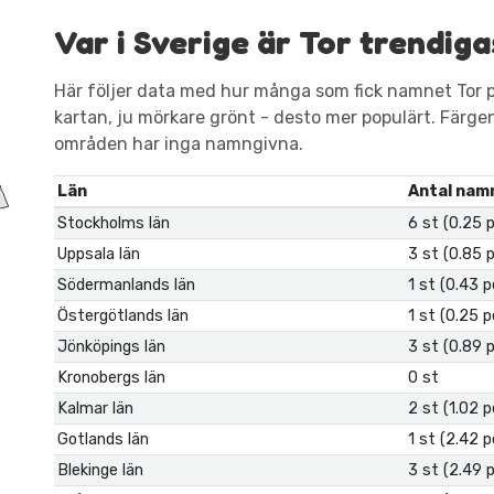
Var i Sverige är Tor trendiga
Här följer data med hur många som fick namnet Tor p
kartan, ju mörkare grönt - desto mer populärt. Färgen är
områden har inga namngivna.
Län
Antal nam
Stockholms län
6 st (0.25 
Uppsala län
3 st (0.85 
Södermanlands län
1 st (0.43 
Östergötlands län
1 st (0.25 
Jönköpings län
3 st (0.89 
Kronobergs län
0 st
Kalmar län
2 st (1.02 
Gotlands län
1 st (2.42 
Blekinge län
3 st (2.49 