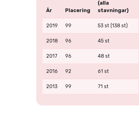
(alla
År
Placering
stavningar)
2019
99
53 st (138 st)
2018
96
45 st
2017
96
48 st
2016
92
61 st
2013
99
71 st