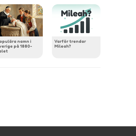
opulära namn i
Varför trendar
verige på 1880-
Mileah?
alet