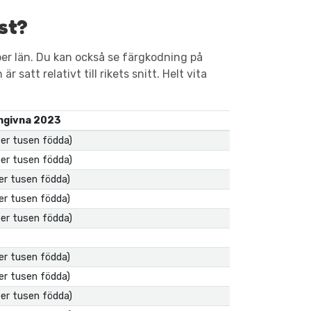
st?
er län. Du kan också se färgkodning på
 satt relativt till rikets snitt. Helt vita
ngivna 2023
per tusen födda)
per tusen födda)
per tusen födda)
per tusen födda)
per tusen födda)
per tusen födda)
per tusen födda)
per tusen födda)