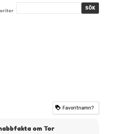
SÖK
oriter
Favoritnamn?
nabbfakta om Tor