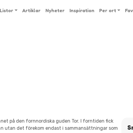
Listor
Artiklar
Nyheter
Inspiration
Per ort
Fav
t på den fornnordiska guden Tor. I forntiden fick
S
mn utan det förekom endast i sammansättningar som