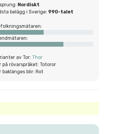
sprung:
Nordiskt
dsta belägg i Sverige:
990-talet
folkningsmätaren:
endmätaren:
rianter av Tor:
Thor
r på rövarspråket: Totoror
r baklänges blir: Rot