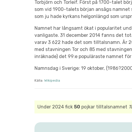
Torbjörn och Torleif. Först på 1700-talet 
som vid 1900-talets början ansågs namnet 
som ju hade kyrkans helgonlängd som ursp
Namnet har långsamt ökat i popularitet un
vanligaste. 31 december 2014 fanns det tota
varav 3 622 hade det som tilltalsnamn. År 2
med stavningen Tor och 85 med stavningen
inräknade) det 99:e populäraste namnet för 
Namnsdag i Sverige: 19 oktober, (1986?2000:
Källa:
Wikipedia
Under 2024 fick
50
pojkar tilltalsnamnet
T