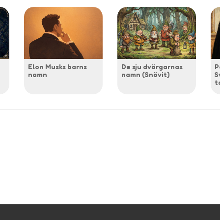
Elon Musks barns
De sju dvärgarnas
P
namn
namn (Snövit)
S
t