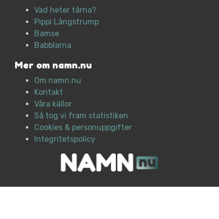
Vad heter tårna?
Pippi Långstrump
Bamse
Babblarna
Mer om namn.nu
Om namn.nu
Kontakt
Våra källor
Så tog vi fram statistiken
Cookies & personuppgifter
Integritetspolicy