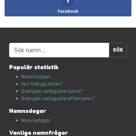
Facebook
Sök
Populär statistik
Namntoppen
Hur många heter?
Sveriges vanligaste namn?
Sveriges vanligaste efternamn?
Namnsdagar
Namnsdagar
Vanliga namnfrågor