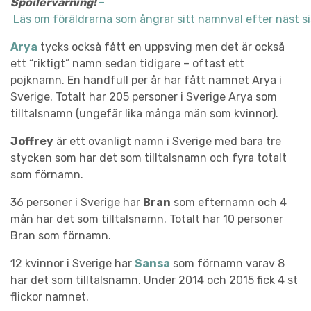
Spoilervarning!
–
Läs om föräldrarna som ångrar sitt namnval efter näst s
Arya
tycks också fått en uppsving men det är också
ett “riktigt” namn sedan tidigare – oftast ett
pojknamn. En handfull per år har fått namnet Arya i
Sverige. Totalt har 205 personer i Sverige Arya som
tilltalsnamn (ungefär lika många män som kvinnor).
Joffrey
är ett ovanligt namn i Sverige med bara tre
stycken som har det som tilltalsnamn och fyra totalt
som förnamn.
36 personer i Sverige har
Bran
som efternamn och 4
mån har det som tilltalsnamn. Totalt har 10 personer
Bran som förnamn.
12 kvinnor i Sverige har
Sansa
som förnamn varav 8
har det som tilltalsnamn. Under 2014 och 2015 fick 4 st
flickor namnet.