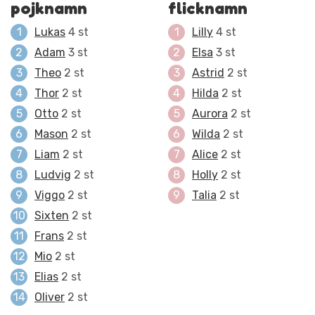
pojknamn
flicknamn
Lukas
4 st
Lilly
4 st
Adam
3 st
Elsa
3 st
Theo
2 st
Astrid
2 st
Thor
2 st
Hilda
2 st
Otto
2 st
Aurora
2 st
Mason
2 st
Wilda
2 st
Liam
2 st
Alice
2 st
Ludvig
2 st
Holly
2 st
Viggo
2 st
Talia
2 st
Sixten
2 st
Frans
2 st
Mio
2 st
Elias
2 st
Oliver
2 st