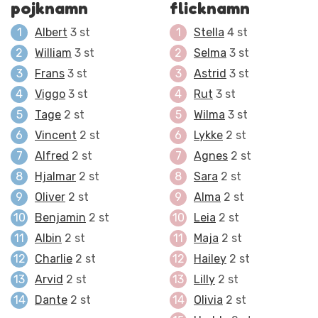
pojknamn
flicknamn
Albert
3 st
Stella
4 st
William
3 st
Selma
3 st
Frans
3 st
Astrid
3 st
Viggo
3 st
Rut
3 st
Tage
2 st
Wilma
3 st
Vincent
2 st
Lykke
2 st
Alfred
2 st
Agnes
2 st
Hjalmar
2 st
Sara
2 st
Oliver
2 st
Alma
2 st
Benjamin
2 st
Leia
2 st
Albin
2 st
Maja
2 st
Charlie
2 st
Hailey
2 st
Arvid
2 st
Lilly
2 st
Dante
2 st
Olivia
2 st