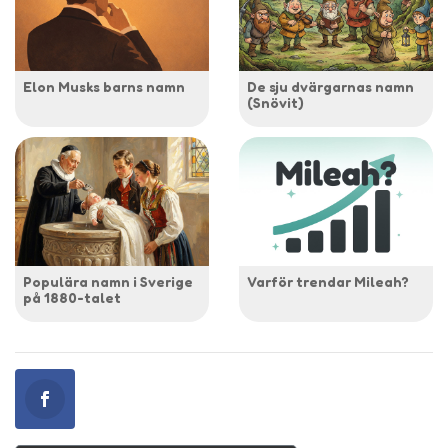
Elon Musks barns namn
De sju dvärgarnas namn
(Snövit)
Populära namn i Sverige
Varför trendar Mileah?
på 1880-talet