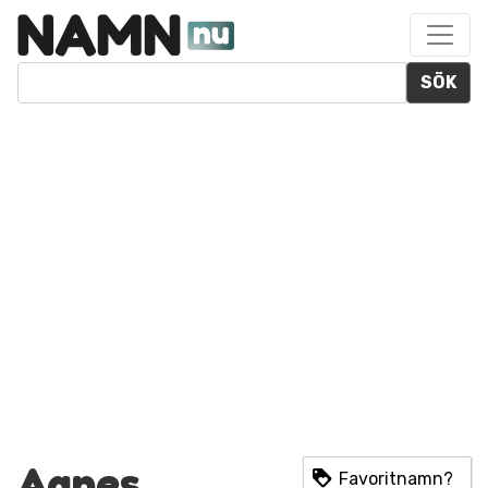
SÖK
Agnes
Favoritnamn?