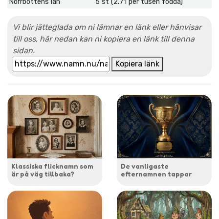
Norrbottens län
5 st (2.71 per tusen födda)
Vi blir jätteglada om ni lämnar en länk eller hänvisar
till oss, här nedan kan ni kopiera en länk till denna
sidan.
Kopiera länk
Klassiska flicknamn som
De vanligaste
är på väg tillbaka?
efternamnen tappar