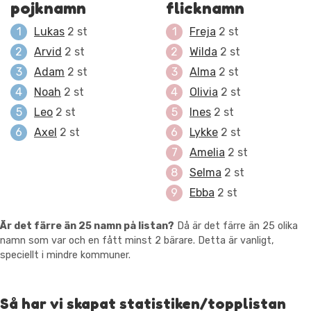
pojknamn
flicknamn
Lukas
2 st
Freja
2 st
Arvid
2 st
Wilda
2 st
Adam
2 st
Alma
2 st
Noah
2 st
Olivia
2 st
Leo
2 st
Ines
2 st
Axel
2 st
Lykke
2 st
Amelia
2 st
Selma
2 st
Ebba
2 st
Är det färre än 25 namn på listan?
Då är det färre än 25 olika
namn som var och en fått minst 2 bärare. Detta är vanligt,
speciellt i mindre kommuner.
Så har vi skapat statistiken/topplistan