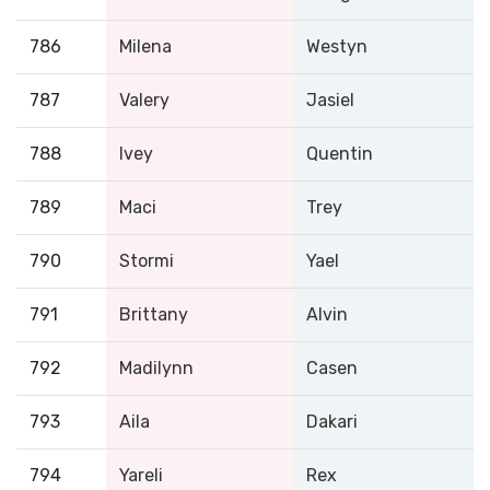
786
Milena
Westyn
787
Valery
Jasiel
788
Ivey
Quentin
789
Maci
Trey
790
Stormi
Yael
791
Brittany
Alvin
792
Madilynn
Casen
793
Aila
Dakari
794
Yareli
Rex