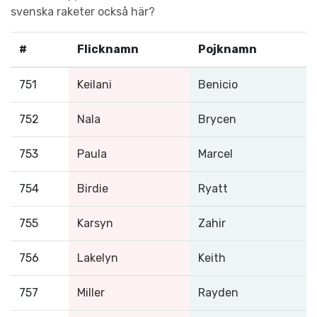
svenska raketer också här?
#
Flicknamn
Pojknamn
751
Keilani
Benicio
752
Nala
Brycen
753
Paula
Marcel
754
Birdie
Ryatt
755
Karsyn
Zahir
756
Lakelyn
Keith
757
Miller
Rayden