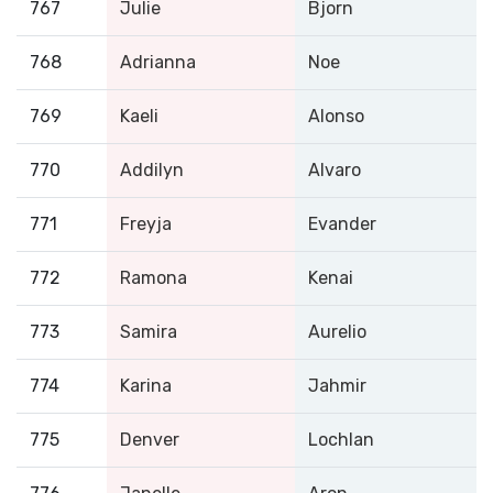
767
Julie
Bjorn
768
Adrianna
Noe
769
Kaeli
Alonso
770
Addilyn
Alvaro
771
Freyja
Evander
772
Ramona
Kenai
773
Samira
Aurelio
774
Karina
Jahmir
775
Denver
Lochlan