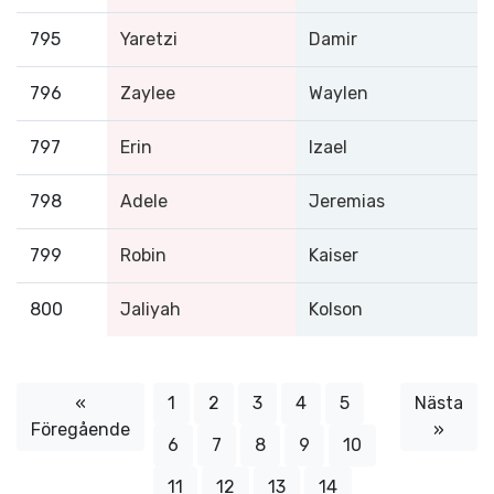
795
Yaretzi
Damir
796
Zaylee
Waylen
797
Erin
Izael
798
Adele
Jeremias
799
Robin
Kaiser
800
Jaliyah
Kolson
«
1
2
3
4
5
Nästa
Föregående
»
6
7
8
9
10
11
12
13
14