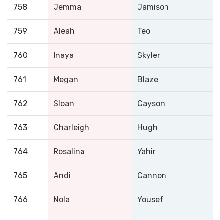
758
Jemma
Jamison
759
Aleah
Teo
760
Inaya
Skyler
761
Megan
Blaze
762
Sloan
Cayson
763
Charleigh
Hugh
764
Rosalina
Yahir
765
Andi
Cannon
766
Nola
Yousef