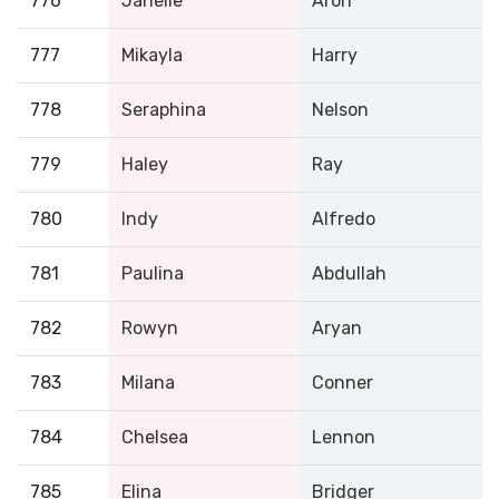
776
Janelle
Aron
777
Mikayla
Harry
778
Seraphina
Nelson
779
Haley
Ray
780
Indy
Alfredo
781
Paulina
Abdullah
782
Rowyn
Aryan
783
Milana
Conner
784
Chelsea
Lennon
785
Elina
Bridger