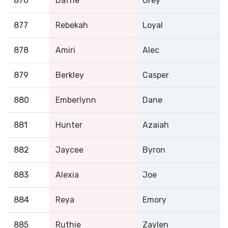
876
Dafne
Grey
877
Rebekah
Loyal
878
Amiri
Alec
879
Berkley
Casper
880
Emberlynn
Dane
881
Hunter
Azaiah
882
Jaycee
Byron
883
Alexia
Joe
884
Reya
Emory
885
Ruthie
Zaylen