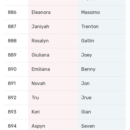
886
Eleanora
Massimo
887
Janiyah
Trenton
888
Rosalyn
Gatlin
889
Giuliana
Joey
890
Emiliana
Benny
891
Novah
Jon
892
Tru
Jrue
893
Kori
Gian
894
Aspyn
Seven