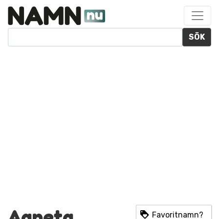
SÖK
Agneta
Favoritnamn?