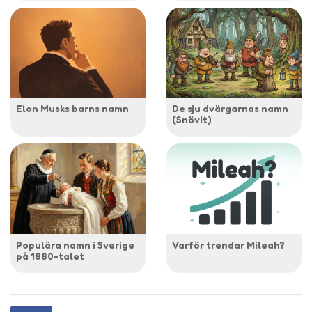
Elon Musks barns namn
De sju dvärgarnas namn
(Snövit)
Populära namn i Sverige
Varför trendar Mileah?
på 1880-talet