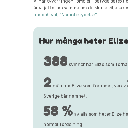
Vi har tyvärr ingen "officiell" betydelsetex
är vi jättetacksamma om du skulle vilja skri
här och välj "Namnbetydelse"
.
Hur många heter Eliz
388
kvinnor har Elize som förn
2
män har Elize som förnamn, varav
Sverige bär namnet.
58 %
av alla som heter Elize ha
normal fördelning.