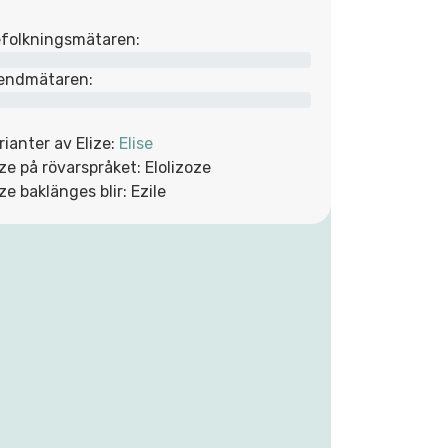
folkningsmätaren:
endmätaren:
rianter av Elize:
Elise
ize på rövarspråket: Elolizoze
ize baklänges blir: Ezile