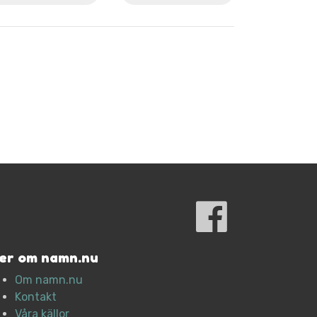
er om namn.nu
Om namn.nu
Kontakt
Våra källor