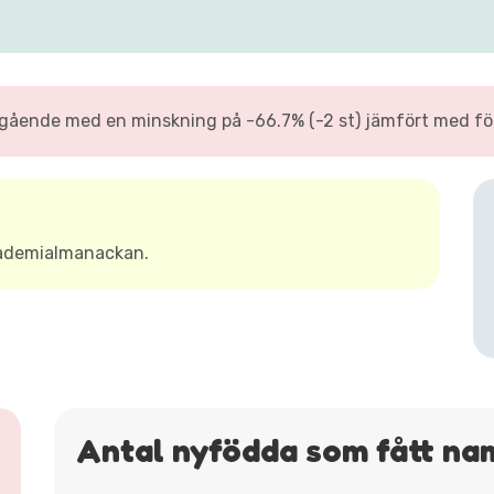
tgående med en minskning på -66.7% (-2 st) jämfört med för
kademialmanackan.
Antal nyfödda som fått na