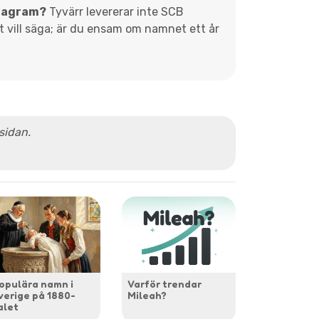
diagram?
Tyvärr levererar inte SCB
et vill säga; är du ensam om namnet ett år
 sidan.
opulära namn i
Varför trendar
verige på 1880-
Mileah?
alet