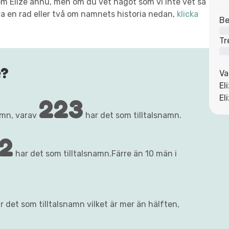
t om Elize ännu, men om du vet något som vi inte vet så
va en rad eller två om namnets historia nedan,
klicka
Be
Tr
e?
Va
El
223
El
amn, varav
har det som tilltalsnamn.
2
har det som tilltalsnamn.Färre än 10 män i
r det som tilltalsnamn vilket är mer än hälften,