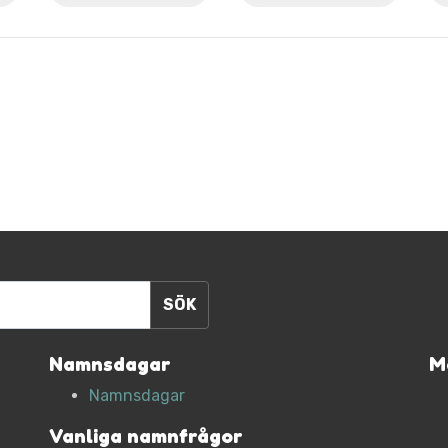
Namnsdagar
M
Namnsdagar
Vanliga namnfrågor