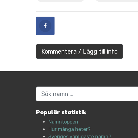
Kommentera / Lägg till info
Sök
Populär statistik
Namntoppen
Hur många heter?
Sveriges vanligaste namn?