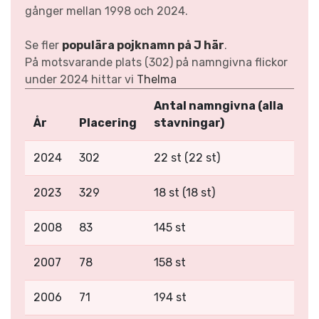
gånger mellan 1998 och 2024.
Se fler
populära pojknamn på J här
.
På motsvarande plats (302) på namngivna flickor
under 2024 hittar vi
Thelma
Antal namngivna (alla
År
Placering
stavningar)
2024
302
22 st (22 st)
2023
329
18 st (18 st)
2008
83
145 st
2007
78
158 st
2006
71
194 st