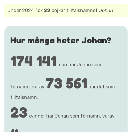
Under 2024 fick
22
pojkar tilltalsnamnet
Johan
Hur många heter Johan?
174 141
män har Johan som
73 561
förnamn, varav
har det som
tilltalsnamn.
23
kvinnor har Johan som förnamn, varav