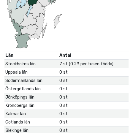
Län
Antal
Stockholms län
7 st (0.29 per tusen födda)
Uppsala län
0 st
Södermanlands län
0 st
Östergötlands län
0 st
Jönköpings län
0 st
Kronobergs län
0 st
Kalmar län
0 st
Gotlands län
0 st
Blekinge län
0 st