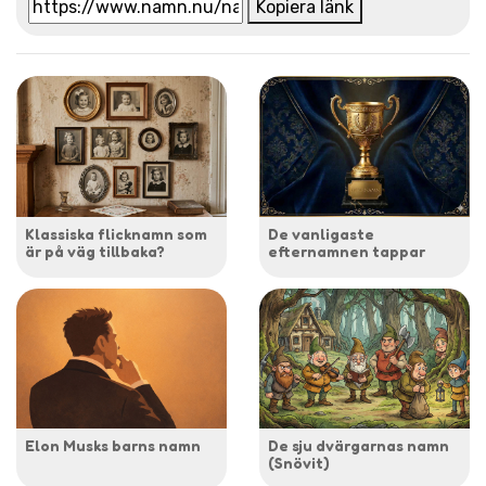
Kopiera länk
Klassiska flicknamn som
De vanligaste
är på väg tillbaka?
efternamnen tappar
Elon Musks barns namn
De sju dvärgarnas namn
(Snövit)