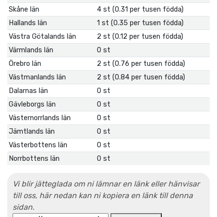
Skåne län
4 st (0.31 per tusen födda)
Hallands län
1 st (0.35 per tusen födda)
Västra Götalands län
2 st (0.12 per tusen födda)
Värmlands län
0 st
Örebro län
2 st (0.76 per tusen födda)
Västmanlands län
2 st (0.84 per tusen födda)
Dalarnas län
0 st
Gävleborgs län
0 st
Västernorrlands län
0 st
Jämtlands län
0 st
Västerbottens län
0 st
Norrbottens län
0 st
Vi blir jätteglada om ni lämnar en länk eller hänvisar
till oss, här nedan kan ni kopiera en länk till denna
sidan.