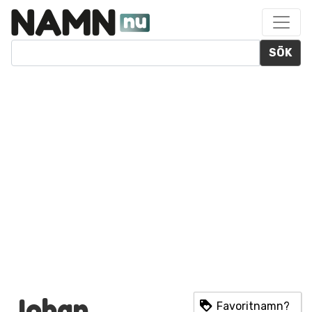
SÖK
Johan
Favoritnamn?