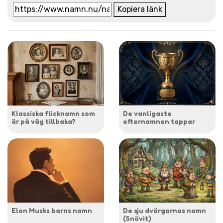
Kopiera länk
Klassiska flicknamn som
De vanligaste
är på väg tillbaka?
efternamnen tappar
Elon Musks barns namn
De sju dvärgarnas namn
(Snövit)