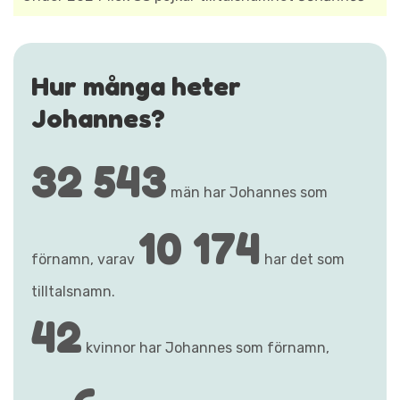
Hur många heter
Johannes?
32 543
män har Johannes som
10 174
förnamn, varav
har det som
tilltalsnamn.
42
kvinnor har Johannes som förnamn,