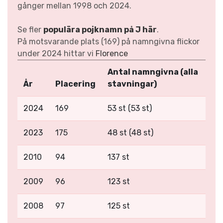
gånger mellan 1998 och 2024.
Se fler
populära pojknamn på J här
.
På motsvarande plats (169) på namngivna flickor
under 2024 hittar vi
Florence
Antal namngivna (alla
År
Placering
stavningar)
2024
169
53 st (53 st)
2023
175
48 st (48 st)
2010
94
137 st
2009
96
123 st
2008
97
125 st