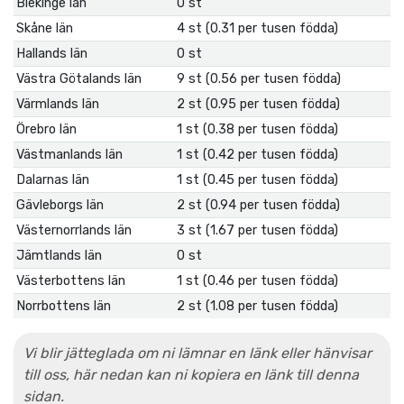
Blekinge län
0 st
Skåne län
4 st (0.31 per tusen födda)
Hallands län
0 st
Västra Götalands län
9 st (0.56 per tusen födda)
Värmlands län
2 st (0.95 per tusen födda)
Örebro län
1 st (0.38 per tusen födda)
Västmanlands län
1 st (0.42 per tusen födda)
Dalarnas län
1 st (0.45 per tusen födda)
Gävleborgs län
2 st (0.94 per tusen födda)
Västernorrlands län
3 st (1.67 per tusen födda)
Jämtlands län
0 st
Västerbottens län
1 st (0.46 per tusen födda)
Norrbottens län
2 st (1.08 per tusen födda)
Vi blir jätteglada om ni lämnar en länk eller hänvisar
till oss, här nedan kan ni kopiera en länk till denna
sidan.