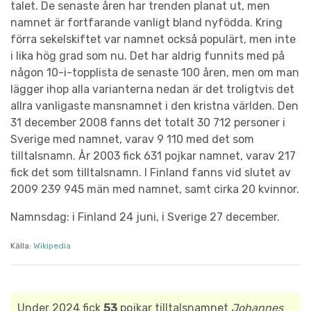
talet. De senaste åren har trenden planat ut, men
namnet är fortfarande vanligt bland nyfödda. Kring
förra sekelskiftet var namnet också populärt, men inte
i lika hög grad som nu. Det har aldrig funnits med på
någon 10-i-topplista de senaste 100 åren, men om man
lägger ihop alla varianterna nedan är det troligtvis det
allra vanligaste mansnamnet i den kristna världen. Den
31 december 2008 fanns det totalt 30 712 personer i
Sverige med namnet, varav 9 110 med det som
tilltalsnamn. År 2003 fick 631 pojkar namnet, varav 217
fick det som tilltalsnamn. I Finland fanns vid slutet av
2009 239 945 män med namnet, samt cirka 20 kvinnor.
Namnsdag: i Finland 24 juni, i Sverige 27 december.
Källa:
Wikipedia
Under 2024 fick
53
pojkar tilltalsnamnet
Johannes