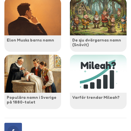
Elon Musks barns namn
De sju dvärgarnas namn
(Snövit)
Populära namn i Sverige
Varför trendar Mileah?
på 1880-talet