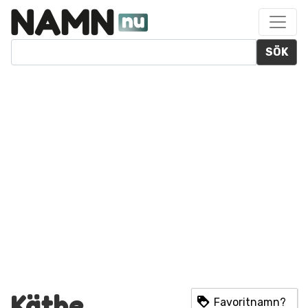
SÖK
Käthe
Favoritnamn?