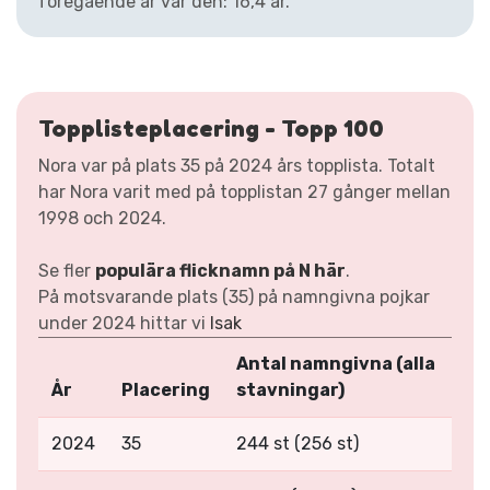
föregående år var den: 16,4 år.
Topplisteplacering - Topp 100
Nora var på plats 35 på 2024 års topplista. Totalt
har Nora varit med på topplistan 27 gånger mellan
1998 och 2024.
Se fler
populära flicknamn på N här
.
På motsvarande plats (35) på namngivna pojkar
under 2024 hittar vi
Isak
Antal namngivna (alla
År
Placering
stavningar)
2024
35
244 st (256 st)