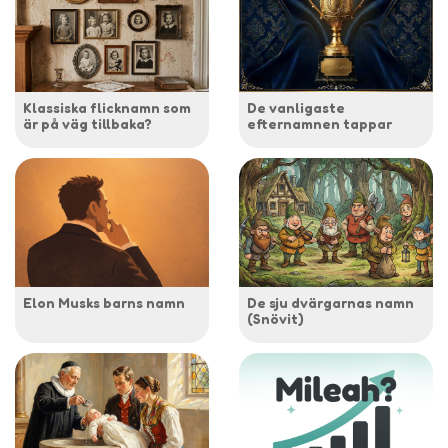
Klassiska flicknamn som
De vanligaste
är på väg tillbaka?
efternamnen tappar
Elon Musks barns namn
De sju dvärgarnas namn
(Snövit)