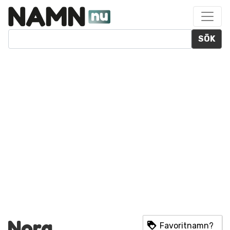
SÖK
Nora
Favoritnamn?