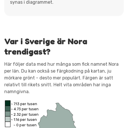
synas i diagrammet.
Var i Sverige är Nora
trendigast?
Här följer data med hur många som fick namnet Nora
per län. Du kan också se färgkodning på kartan, ju
mörkare grönt - desto mer populärt. Färgen är satt
relativt till rikets snitt. Helt vita områden har inga
namngivna.
~ 7.13 per tusen
~ 4.73 per tusen
~ 2.32 per tusen
~ 1.16 per tusen
~ 0 per tusen