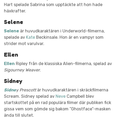
Hart spelade Sabrina som upptäckte att hon hade
häxkrafter.
Selene
Selene
är huvudkaraktären i Underworld-filmerna,
spelade av
Kate
Beckinsale. Hon är en vampyr som
strider mot varulvar.
Ellen
Ellen
Ripley från de klassiska Alien-filmerna, spelad av
Sigourney Weaver
.
Sidney
Sidne
y Prescott
är huvudkaraktären i skräckfilmerna
Scream. Sidney spelad av
Neve
Campbell blev
startskottet på en rad populära filmer där publiken fick
gissa vem som gömde sig bakom “Ghostface”-masken
ända till slutet.