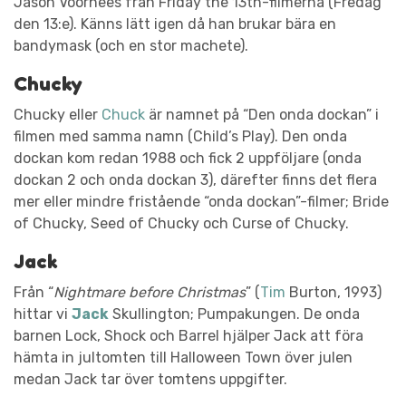
Jason Voorhees från Friday the 13th-filmerna (Fredag
den 13:e). Känns lätt igen då han brukar bära en
bandymask (och en stor machete).
Chucky
Chucky eller
Chuck
är namnet på “Den onda dockan” i
filmen med samma namn (Child’s Play). Den onda
dockan kom redan 1988 och fick 2 uppföljare (onda
dockan 2 och onda dockan 3), därefter finns det flera
mer eller mindre fristående “onda dockan”-filmer; Bride
of Chucky, Seed of Chucky och Curse of Chucky.
Jack
Från “
Nightmare before Christmas
” (
Tim
Burton, 1993)
hittar vi
Jack
Skullington; Pumpakungen. De onda
barnen Lock, Shock och Barrel hjälper Jack att föra
hämta in jultomten till Halloween Town över julen
medan Jack tar över tomtens uppgifter.