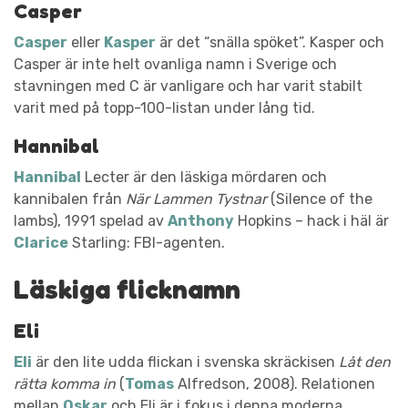
Casper
Casper
eller
Kasper
är det “snälla spöket”. Kasper och
Casper är inte helt ovanliga namn i Sverige och
stavningen med C är vanligare och har varit stabilt
varit med på topp-100-listan under lång tid.
Hannibal
Hannibal
Lecter är den läskiga mördaren och
kannibalen från
När Lammen Tystnar
(Silence of the
lambs), 1991 spelad av
Anthony
Hopkins – hack i häl är
Clarice
Starling: FBI-agenten.
Läskiga flicknamn
Eli
Eli
är den lite udda flickan i svenska skräckisen
Låt den
rätta komma in
(
Tomas
Alfredson, 2008). Relationen
mellan
Oskar
och Eli är i fokus i denna moderna