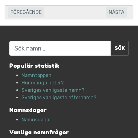
FÖREGÅENDE
NÄSTA
Sök
Populär statistik
Namntoppen
Hur många heter?
Sveriges vanligaste namn?
Sveriges vanligaste efternamn?
Namnsdagar
Namnsdagar
Vanliga namnfrågor