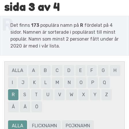
sida 3 av 4
R
Det finns
173
populära namn på
R
fördelat på 4
sidor. Namnen är sorterade i populärast till minst
populär. Namn som minst 2 personer fått under år
2020 är med i vår lista.
ALLA
A
B
C
D
E
F
G
H
I
J
K
L
M
N
O
P
Q
R
S
T
U
V
W
X
Y
Z
Å
Ä
Ö
ALLA
FLICKNAMN
POJKNAMN